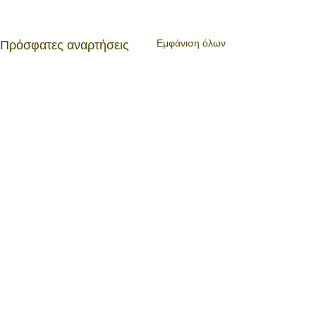
Εμφάνιση όλων
Πρόσφατες αναρτήσεις
All text copyright © 2016 by Eleni Mandani unless otherwise
indicated. All rights reserved.
https://www.elenimandani.com/
PRIVACY POLICY