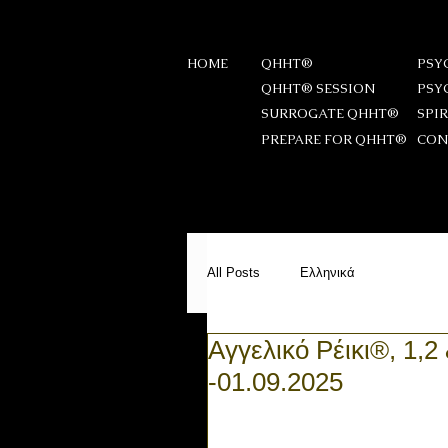
HOME
QHHT®
PSY
QHHT® SESSION
PSY
SURROGATE QHHT®
SPI
PREPARE FOR QHHT®
CON
All Posts
Ελληνικά
Αγγελικό Ρέικι®, 1,2
-01.09.2025