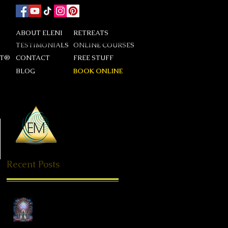
ABOUT ELENI
RETREATS
TESTIMONIALS
ONLINE COURSES
DT®
CONTACT
FREE STUFF
BLOG
BOOK ONLINE
Recent Posts
Αφύπνιση και ενεργοποίηση
της Ολότηταςμας μέσα από
την μαγεία