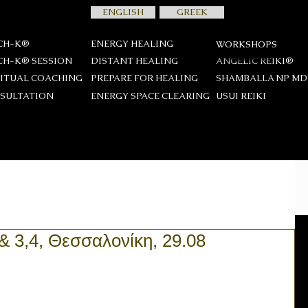
ENGLISH
GREEK
CH-K®
ENERGY HEALING
WORKSHOPS
CH-K® SESSION
DISTANT HEALING
ANGELIC REIKI®
RITUAL COACHING
PREPARE FOR HEALING
SHAMBALLA NP M
SULTATION
ENERGY SPACE CLEARING
USUI REIKΙ
 & 3,4, Θεσσαλονίκη, 29.08