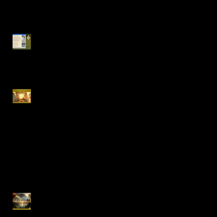
της"Πεφωτισμένης Καρδιάς"
και την Ιερή Γεωμετρία.
Καλοκαίρι 2026 στην
Ελλάδα
03-05 Απριλίου 2026,
Διαδικτυακό Εργαστήριο "Η
Δύναμη της Αυτοαγάπης και
του Εσωτερικού Γάμου"
Πνευματική Απόδραση, Πάτμος,
18-23 Ιουνίου 2026
Ειδική Προσφορά
Πνευματικής Καθοδήγησης.
Ισχύει έως 12.12.2025