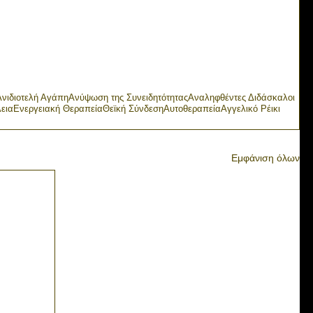
Ανιδιοτελή Αγάπη
Ανύψωση της Συνειδητότητας
Αναληφθέντες Διδάσκαλοι
εια
Ενεργειακή Θεραπεία
Θεϊκή Σύνδεση
Αυτοθεραπεία
Αγγελικό Ρέικι
Εμφάνιση όλων