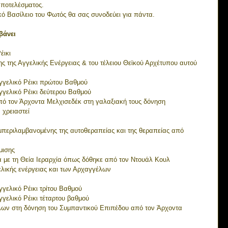
αποτελέσματος.
ό Βασίλειο του Φωτός θα σας συνοδεύει για πάντα.
βάνει
έικι
σης της Αγγελικής Ενέργειας & του τέλειου Θεϊκού Αρχέτυπου αυτού 
Αγγελικό Ρέικι πρώτου Βαθμού
Αγγελικό Ρέικι δεύτερου Βαθμού
από τον Άρχοντα Μελχισεδέκ στη γαλαξιακή τους δόνηση
 χρειαστεί
συμπεριλαμβανομένης της αυτοθεραπείας και της θεραπείας από 
μισης
ωνα με τη Θεία Ιεραρχία όπως δόθηκε από τον Ντουάλ Κουλ
γελικής ενέργειας και των Αρχαγγέλων
γγελικό Ρέικι τρίτου Βαθμού
Αγγελικό Ρέικι τέταρτου βαθμού
όλων στη δόνηση του Συμπαντικού Επιπέδου από τον Άρχοντα 