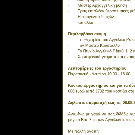
·       Μάστερ Αρχαγγελική μύηση
·       Τρεις επιπλέον θεραπευτικές μέ
·       Η οικογένεια Ψυχών
·       και άλλα
Περιλαμβάνει ακόμη
·       Tο Εγχειρίδιο του Αγγελικό Ρέι
·       Τον Μάστερ Κρύσταλλο
·       Το Πτυχίο Αγγελικό Ρέικι® 1, 2
·       Χορτοφαγικά γεύματα και σνακς
Λεπτομέρειες του εργαστηρίου
Παρασκευή - Δευτέρα 10.00 - 18.00
Κόστος Εργαστηρίου και για τα δύ
600 ευρώ (από £732 που κοστίζει στο
Δηλώστε συμμετοχή έως τις 08.08.2
Αναμένω με χαρά να σας διδάξω αυτ
μαγικό Βασίλειο των Αγγέλων και των
Με πολλή αγάπη