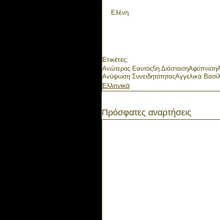
Ελένη
Ετικέτες:
Ανώτερος Εαυτός
5η Διάσταση
Αφύπνιση
Ανύψωση Συνειδητότητας
Αγγελικά Βασίλ
Ελληνικά
Πρόσφατες αναρτήσεις