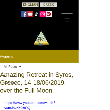
ENGLISH
GREEK
Ανάρτηση
All Posts
Amazing Retreat in Syros,
All Posts
Greece, 14-18/06/2019,
Ελληνικά
over the Full Moon
https://www.youtube.com/watch?
v=mJhvcX9i9OQ