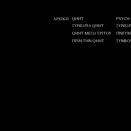
QHHT
PSYCH
ΑΡΧΙΚΗ
ΣΥΝΕΔΡΙΑ QHHT
ΣΥΝΕΔΡ
QHHT ΜΕΣΩ ΤΡΙΤΟΥ
ΠΝΕΥΜ
ΠΡΙΝ ΤΗΝ QHHT
ΣΥΜΒΟ
Προετοιμασία για τη συνε
Όρισε την Πρόθεση
Μόλις αποφασίσεις να κάνεις την
σου
"Είμαι κεντραρισμένος/η στον
Αν
βρίσκεται σε απόλυτη ευθυγράμμ
πιο κοντά στον Ανώτερο Εαυτό