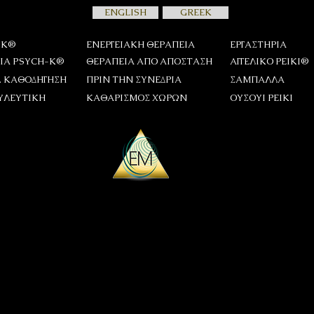
ENGLISH
GREEK
-K®
ΕΝΕΡΓΕΙΑΚΗ ΘΕΡΑΠΕΙΑ
ΕΡΓΑΣΤΗΡΙΑ
ΙΑ PSYCH-K®
ΘΕΡΑΠΕΙΑ ΑΠΟ ΑΠΟΣΤΑΣΗ
ΑΓΓΕΛΙΚΟ ΡΕΙΚΙ®
. ΚΑΘΟΔΗΓΗΣΗ
ΠΡΙΝ ΤΗΝ ΣΥΝΕΔΡΙΑ
ΣΑΜΠΑΛΛΑ
ΥΛΕΥΤΙΚΗ
ΚΑΘΑΡΙΣΜΟΣ ΧΩΡΩΝ
ΟΥΣΟΥΙ ΡΕΙΚΙ
δρία σου
 συνεδρία σου, όρισε την πρόθεση
ώτερο Εαυτό
μου. Το μυαλό μου
ιση με τη καρδιά μου. Βρίσκομαι
 μου και έχω άμεση και καθαρή