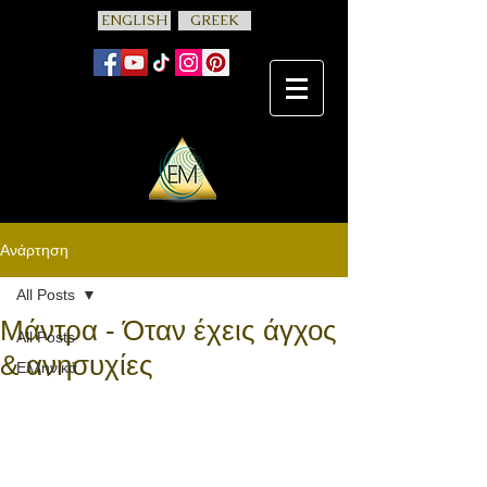
ENGLISH
GREEK
Ανάρτηση
All Posts
Μάντρα - Όταν έχεις άγχος
All Posts
& ανησυχίες
Ελληνικά